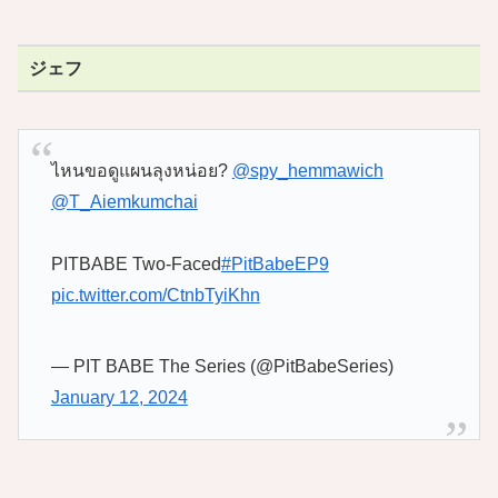
ジェフ
ไหนขอดูแผนลุงหน่อย?
@spy_hemmawich
@T_Aiemkumchai
PITBABE Two-Faced
#PitBabeEP9
pic.twitter.com/CtnbTyiKhn
— PIT BABE The Series (@PitBabeSeries)
January 12, 2024