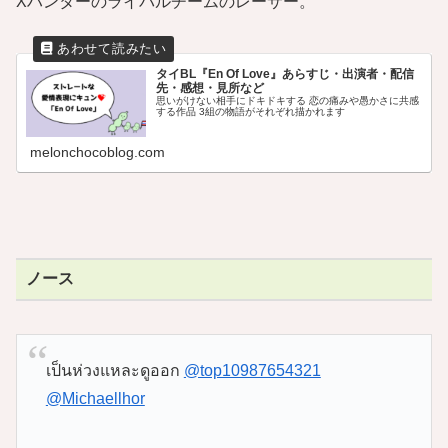
Xハンターのライバルチームのレーサー。
タイBL『En Of Love』あらすじ・出演者・配信
先・感想・見所など
思いがけない相手にドキドキする 恋の痛みや愚かさに共感
する作品 3組の物語がそれぞれ描かれます
melonchocoblog.com
ノース
เป็นห่วงแหละดูออก
@top10987654321
@Michaellhor