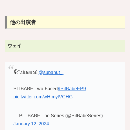
他の出演者
ウェイ
อึ้งไปเลยเวย์
@supanut_l
PITBABE Two-Faced
#PitBabeEP9
pic.twitter.com/wHjmylVCHG
— PIT BABE The Series (@PitBabeSeries)
January 12, 2024