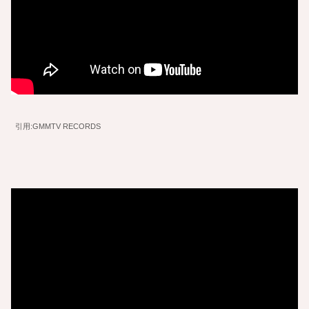
引用:GMMTV RECORDS