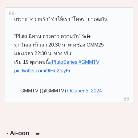
เพราะ “ความรัก” ทำให้เรา “โคจร” มาเจอกัน
“Pluto นิทาน ดวงดาว ความรัก” 🚀💫
ทุกวันเสาร์เวลา 20:30 น. ทางช่อง GMM25
และเวลา 22:30 น. ทาง Viu
เริ่ม 19 ตุลาคมนี้
#PlutoSeries
#GMMTV
pic.twitter.com/9IHe2toyFi
— GMMTV (@GMMTV)
October 5, 2024
Ai-oon
・
➡️