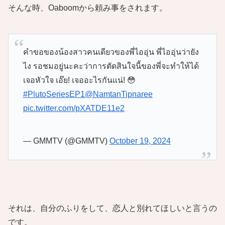
そんな時、Oaboomから頼み事をされます。
คำขอของน้องสาวคนเดียวของพี่ไออุ่น พี่ไออุ่นว่ายัง
ไง รอชมอยู่นะคะว่าการตัดสินใจนี้ของพี่จะทำให้ได้
เจอหัวใจ เอ๊ย! เจออะไรกันแน่! 😳
#PlutoSeriesEP1
@NamtanTipnaree
pic.twitter.com/pXATDE11e2
— GMMTV (@GMMTV)
October 19, 2024
それは、自分のふりをして、恋人と別れてほしいと言うの
です。