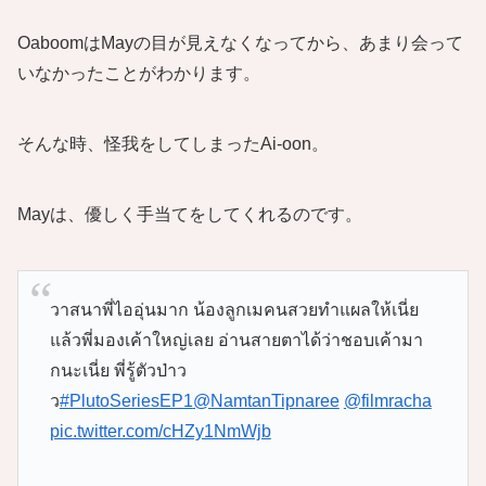
OaboomはMayの目が見えなくなってから、あまり会って
いなかったことがわかります。
そんな時、怪我をしてしまったAi-oon。
Mayは、優しく手当てをしてくれるのです。
วาสนาพี่ไออุ่นมาก น้องลูกเมคนสวยทำแผลให้เนี่ย
แล้วพี่มองเค้าใหญ่เลย อ่านสายตาได้ว่าชอบเค้ามา
กนะเนี่ย พี่รู้ตัวป่าว
ว
#PlutoSeriesEP1
@NamtanTipnaree
@filmracha
pic.twitter.com/cHZy1NmWjb