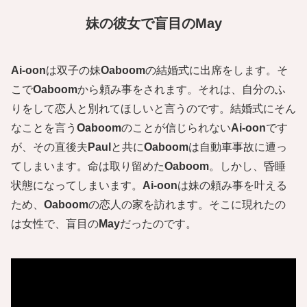
妹の彼女で盲目のMay
Ai-oon
は双子の妹
Oaboom
の結婚式に出席をします。そ
こで
Oaboom
から頼み事をされます。それは、自分のふ
りをして恋人と別れてほしいと言うのです。結婚式にそん
なことを言う
Oaboom
のことが信じられない
Ai-oon
です
が、その直後夫
Paul
と共に
Oaboom
は自動車事故に遭っ
てしまいます。命は取り留めた
Oaboom
。しかし、昏睡
状態になってしまいます。
Ai-oon
は妹の頼み事を叶える
ため、
O
aboom
の恋人の家を訪れます。そこに現れたの
は女性で、盲目の
May
だったのです。