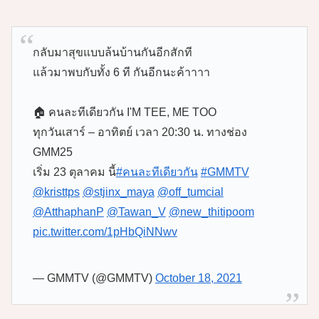
กลับมาสุขแบบล้นบ้านกันอีกสักที
แล้วมาพบกับทั้ง 6 ที กันอีกนะค้าาาา
🏠 คนละทีเดียวกัน I'M TEE, ME TOO
ทุกวันเสาร์ – อาทิตย์ เวลา 20:30 น. ทางช่อง
GMM25
เริ่ม 23 ตุลาคม นี้
#คนละทีเดียวกัน
#GMMTV
@kristtps
@stjinx_maya
@off_tumcial
@AtthaphanP
@Tawan_V
@new_thitipoom
pic.twitter.com/1pHbQiNNwv
— GMMTV (@GMMTV)
October 18, 2021