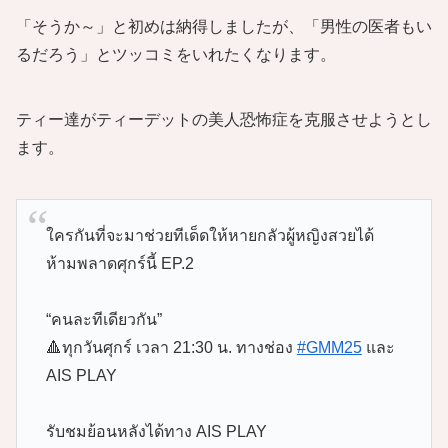
「そうか～」と初めは納得しましたが、「男性の医者もい
るだろう」とツッコミをいれたくなります。
ティー達がティーデットの美人恐怖症を克服させようとし
ます。
ใครกันที่จะมาช่วยทีเด็ดให้หายกลัวผู้หญิงสวยได้
ห้ามพลาดศุกร์นี้ EP.2
“คนละทีเดียวกัน”
🔺ทุกวันศุกร์ เวลา 21:30 น. ทางช่อง
#GMM25
และ
AIS PLAY
รับชมย้อนหลังได้ทาง AIS PLAY