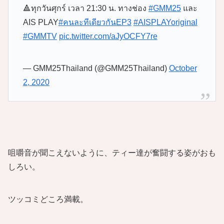
🔺ทุกวันศุกร์ เวลา 21:30 น. ทางช่อง
#GMM25
และ
AIS PLAY
#คนละทีเดียวกันEP3
#AISPLAYoriginal
#GMMTV
pic.twitter.com/aJyOCFY7re
— GMM25Thailand (@GMM25Thailand)
October
2, 2020
咀嚼音が聞こえないように、ティー達が奮闘する姿がおも
しろい。
ツッコミどころ満載。