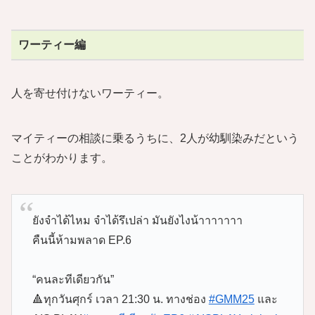
ワーティー編
人を寄せ付けないワーティー。
マイティーの相談に乗るうちに、2人が幼馴染みだという
ことがわかります。
ยังจำได้ไหม จำได้รึเปล่า มันยังไงน้าาาาาาา
คืนนี้ห้ามพลาด EP.6
“คนละทีเดียวกัน”
🔺ทุกวันศุกร์ เวลา 21:30 น. ทางช่อง
#GMM25
และ